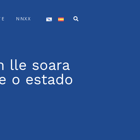
TE
NNXX
 lle soara
e o estado