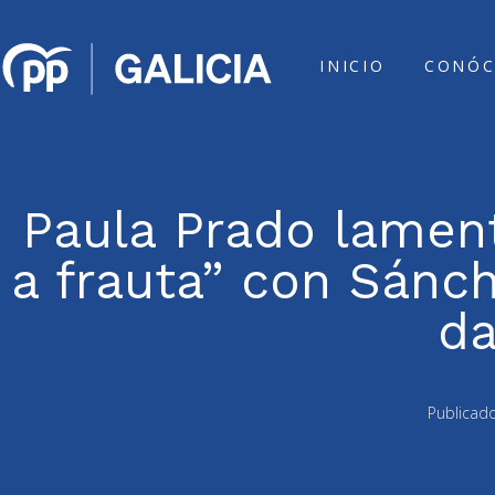
INICIO
CONÓC
Paula Prado lament
a frauta” con Sánc
da
Publicad