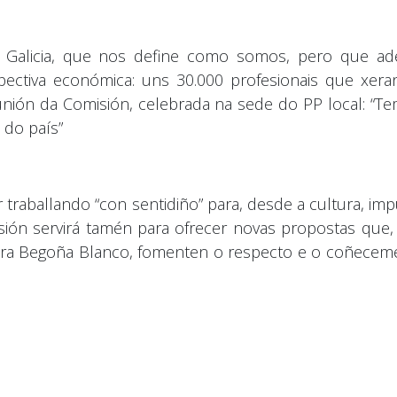
e Galicia, que nos define como somos, pero que a
ectiva económica: uns 30.000 profesionais que xera
nión da Comisión, celebrada na sede do PP local: “Te
 do país”
traballando “con sentidiño” para, desde a cultura, im
sión servirá tamén para ofrecer novas propostas qu
lleira Begoña Blanco, fomenten o respecto e o coñece