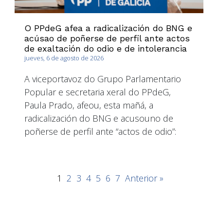
O PPdeG afea a radicalización do BNG e
acúsao de poñerse de perfil ante actos
de exaltación do odio e de intolerancia
jueves, 6 de agosto de 2026
A viceportavoz do Grupo Parlamentario
Popular e secretaria xeral do PPdeG,
Paula Prado, afeou, esta mañá, a
radicalización do BNG e acusouno de
poñerse de perfil ante “actos de odio”:
1
2
3
4
5
6
7
Anterior »