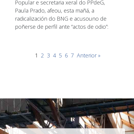
Popular e secretaria xeral do PPdeG,
Paula Prado, afeou, esta mañá, a
radicalización do BNG e acusouno de
poñerse de perfil ante “actos de odio”:
1
2
3
4
5
6
7
Anterior »