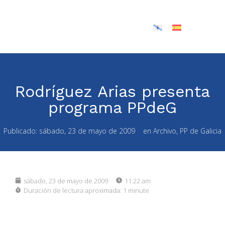
Rodríguez Arias presenta
programa PPdeG
Publicado:
sábado, 23 de mayo de 2009
en
Archivo
,
PP de Galicia
sábado, 23 de mayo de 2009
11:22 am
Duración de lectura aproximada:
1 minute