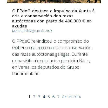
O PPdeG destaca o impulso da Xunta á
cría e conservación das razas
autóctonas con preto de 400.000 € en
axudas
Martes, 4 de Agosto de 2026
O PPdeG reivindicou o compromiso do
Goberno galego coa cría e conservación
das razas autóctonas galegas. Durante
unha visita á explotación gandeira Balín,
en Verea, os deputados do Grupo
Parlamentario
1
2
3
4
5
6
7
Anterior »