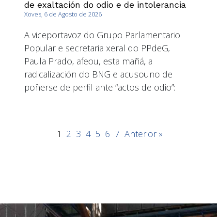
de exaltación do odio e de intolerancia
Xoves, 6 de Agosto de 2026
A viceportavoz do Grupo Parlamentario
Popular e secretaria xeral do PPdeG,
Paula Prado, afeou, esta mañá, a
radicalización do BNG e acusouno de
poñerse de perfil ante “actos de odio”:
1
2
3
4
5
6
7
Anterior »