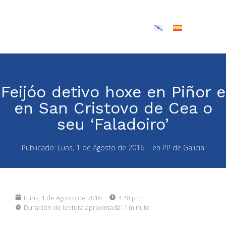
Feijóo detivo hoxe en Piñor e
en San Cristovo de Cea o
seu ‘Faladoiro’
Publicado:
Luns, 1 de Agosto de 2016
en
PP de Galicia
Luns, 1 de Agosto de 2016
4:48 p.m.
Duración de lectura aproximada:
1 minute