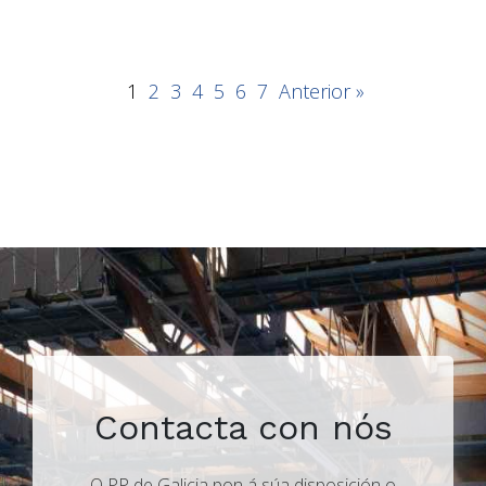
1
2
3
4
5
6
7
Anterior »
Contacta con nós
O PP de Galicia pon á súa disposición o