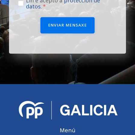
Lin e acepto a
protección de
datos
.
ENVIAR MENSAXE
Menú