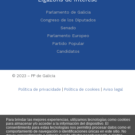
Parlamento de Galicia
Congreso de los Diputados
Senado
Parlamento Europeo
Partido Popular
Candidatos
© 2023 – PP de Galicia
Política de privacidade
|
Política de cookies
|
Aviso legal
Para brindar las mejores experiencias, utilizamos tecnologías como cookies
para almacenar y/o acceder a la información del dispositivo. El
consentimiento para estas tecnologías nos permitirá procesar datos como el
comportamiento de navegación o identificaciones únicas en este sitio. No