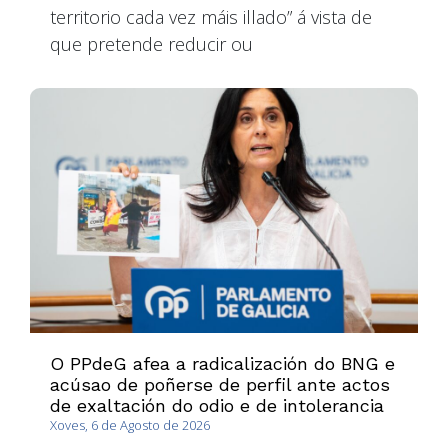
territorio cada vez máis illado” á vista de
que pretende reducir ou
O PPdeG afea a radicalización do BNG e
acúsao de poñerse de perfil ante actos
de exaltación do odio e de intolerancia
Xoves, 6 de Agosto de 2026