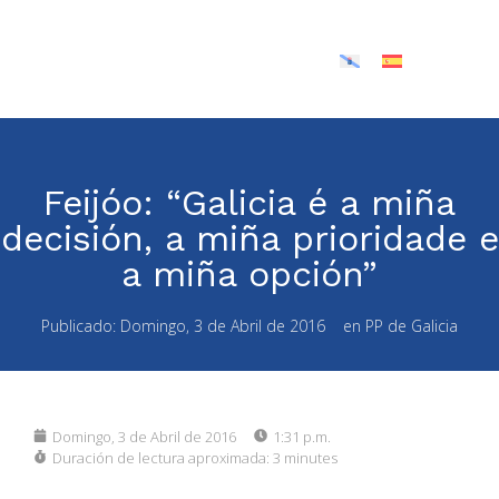
Feijóo: “Galicia é a miña
decisión, a miña prioridade e
a miña opción”
Publicado:
Domingo, 3 de Abril de 2016
en
PP de Galicia
Domingo, 3 de Abril de 2016
1:31 p.m.
Duración de lectura aproximada:
3 minutes