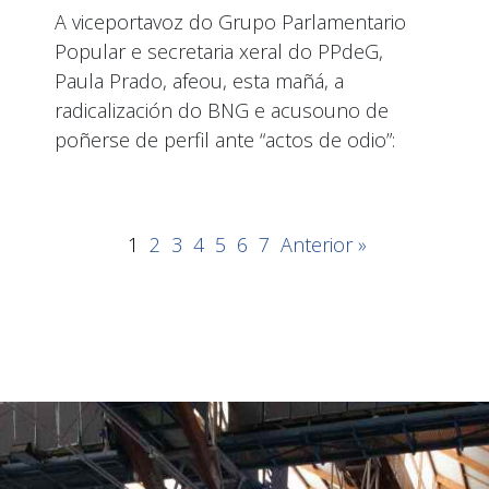
A viceportavoz do Grupo Parlamentario
Popular e secretaria xeral do PPdeG,
Paula Prado, afeou, esta mañá, a
radicalización do BNG e acusouno de
poñerse de perfil ante “actos de odio”:
1
2
3
4
5
6
7
Anterior »