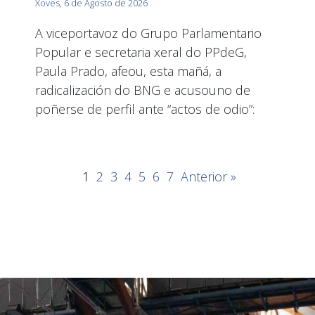
Xoves, 6 de Agosto de 2026
A viceportavoz do Grupo Parlamentario
Popular e secretaria xeral do PPdeG,
Paula Prado, afeou, esta mañá, a
radicalización do BNG e acusouno de
poñerse de perfil ante “actos de odio”:
1
2
3
4
5
6
7
Anterior »