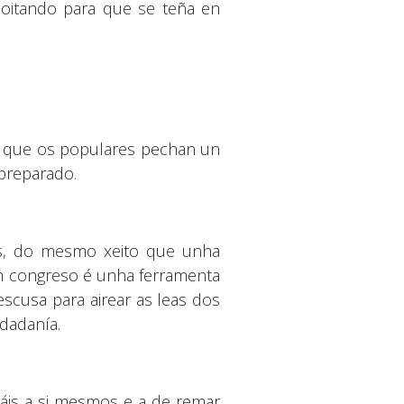
loitando para que se teña en
ou que os populares pechan un
 preparado.
tos, do mesmo xeito que unha
un congreso é unha ferramenta
escusa para airear as leas dos
idadanía.
máis a si mesmos e a de remar