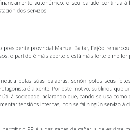
inanciamento autonómico, o seu partido continuará 
tación dos servizos.
o presidente provincial Manuel Baltar, Feijóo remarc
os, o partido é máis aberto e está máis forte e mellor
 noticia polas súas palabras, senón polos seus fei
rotagonista é a xente. Por este motivo, subliñou que 
r útil á sociedade, aclarando que, cando se usa como 
imentar tensións internas, non se fai ningún servizo á c
permitir o PP é a das ganas de gañar, a de esixirse 