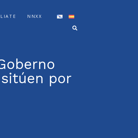
ÍLIATE
NNXX
 Goberno
 sitúen por