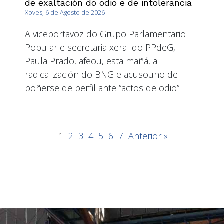
de exaltación do odio e de intolerancia
Xoves, 6 de Agosto de 2026
A viceportavoz do Grupo Parlamentario
Popular e secretaria xeral do PPdeG,
Paula Prado, afeou, esta mañá, a
radicalización do BNG e acusouno de
poñerse de perfil ante “actos de odio”:
1
2
3
4
5
6
7
Anterior »