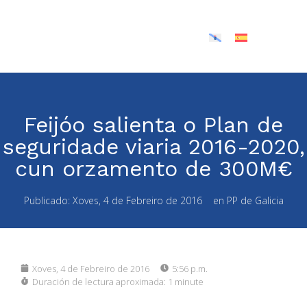
Feijóo salienta o Plan de
seguridade viaria 2016-2020,
cun orzamento de 300M€
Publicado:
Xoves, 4 de Febreiro de 2016
en
PP de Galicia
Xoves, 4 de Febreiro de 2016
5:56 p.m.
Duración de lectura aproximada:
1 minute