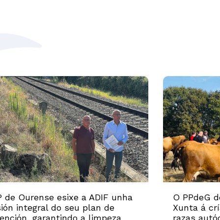
 de Ourense esixe a ADIF unha
O PPdeG d
sión integral do seu plan de
Xunta á cr
ención, garantindo a limpeza
razas autó