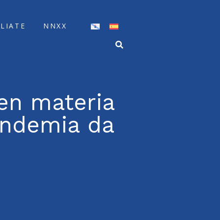
ÍLIATE
NNXX
 en materia
andemia da