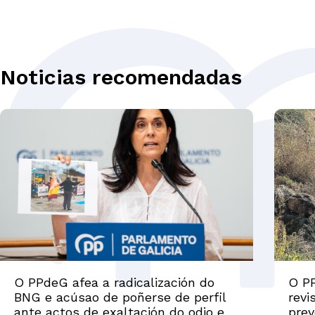
Noticias recomendadas
O PPdeG afea a radicalización do
O PP
BNG e acúsao de poñerse de perfil
revi
ante actos de exaltación do odio e
prev