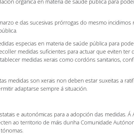
islación orgánica en materia de saúde pública para pod
arzo e das sucesivas prórrogas do mesmo incidimos n
ública.
 medidas especias en materia de saúde pública para po
recoller medidas suficientes para actuar que eviten ter
establecer medidas xerais como cordóns sanitarios, co
 medidas son xerais non deben estar suxeitas a ratific
itir adaptarse sempre á situación.
statais e autonómicas para a adopción das medidas. Á 
ecten ao territorio de máis dunha Comunidade Autóno
utónomas.