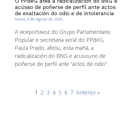
O PPdeG afea a radicalización do BNG e
acúsao de poñerse de perfil ante actos
de exaltación do odio e de intolerancia
Xoves, 6 de Agosto de 2026
A viceportavoz do Grupo Parlamentario
Popular e secretaria xeral do PPdeG,
Paula Prado, afeou, esta mañá, a
radicalización do BNG e acusouno de
poñerse de perfil ante “actos de odio”:
1
2
3
4
5
6
7
Anterior »