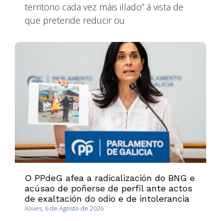
territorio cada vez máis illado” á vista de
que pretende reducir ou
O PPdeG afea a radicalización do BNG e
acúsao de poñerse de perfil ante actos
de exaltación do odio e de intolerancia
Xoves, 6 de Agosto de 2026