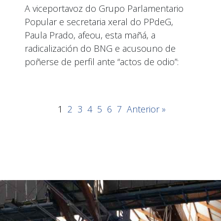
A viceportavoz do Grupo Parlamentario
Popular e secretaria xeral do PPdeG,
Paula Prado, afeou, esta mañá, a
radicalización do BNG e acusouno de
poñerse de perfil ante “actos de odio”:
1
2
3
4
5
6
7
Anterior »