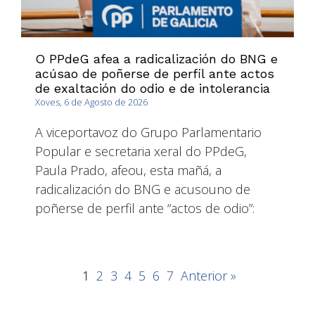
O PPdeG afea a radicalización do BNG e
acúsao de poñerse de perfil ante actos
de exaltación do odio e de intolerancia
Xoves, 6 de Agosto de 2026
A viceportavoz do Grupo Parlamentario
Popular e secretaria xeral do PPdeG,
Paula Prado, afeou, esta mañá, a
radicalización do BNG e acusouno de
poñerse de perfil ante “actos de odio”:
1
2
3
4
5
6
7
Anterior »