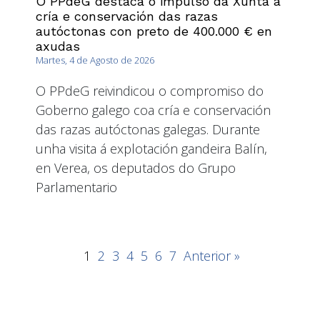
O PPdeG destaca o impulso da Xunta á
cría e conservación das razas
autóctonas con preto de 400.000 € en
axudas
Martes, 4 de Agosto de 2026
O PPdeG reivindicou o compromiso do
Goberno galego coa cría e conservación
das razas autóctonas galegas. Durante
unha visita á explotación gandeira Balín,
en Verea, os deputados do Grupo
Parlamentario
1
2
3
4
5
6
7
Anterior »