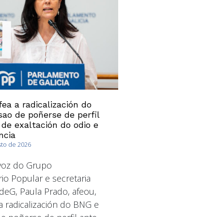
ea a radicalización do
ao de poñerse de perfil
 de exaltación do odio e
ncia
sto de 2026
avoz do Grupo
io Popular e secretaria
deG, Paula Prado, afeou,
a radicalización do BNG e