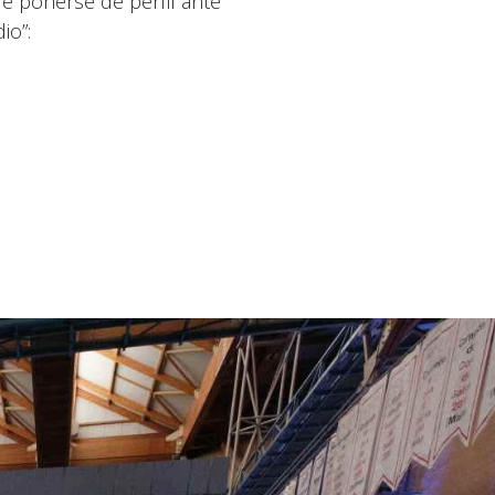
 poñerse de perfil ante
io”: