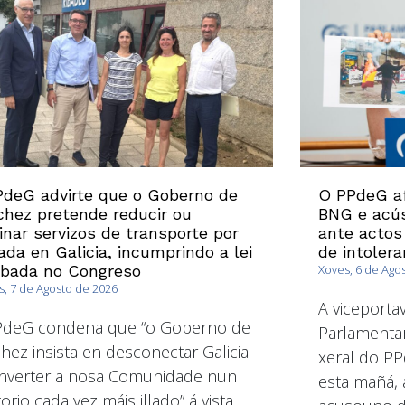
deG advirte que o Goberno de
O PPdeG af
hez pretende reducir ou
BNG e acús
inar servizos de transporte por
ante actos
ada en Galicia, incumprindo a lei
de intolera
obada no Congreso
Xoves, 6 de Ago
, 7 de Agosto de 2026
A viceport
PdeG condena que “o Goberno de
Parlamentar
hez insista en desconectar Galicia
xeral do PP
nverter a nosa Comunidade nun
esta mañá, 
torio cada vez máis illado” á vista