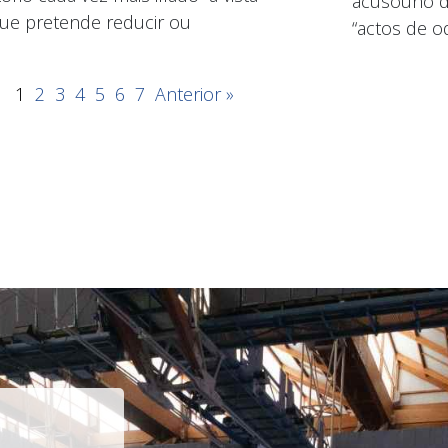
acusouno de
ue pretende reducir ou
“actos de od
1
2
3
4
5
6
7
Anterior »