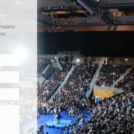
mulario
ns.