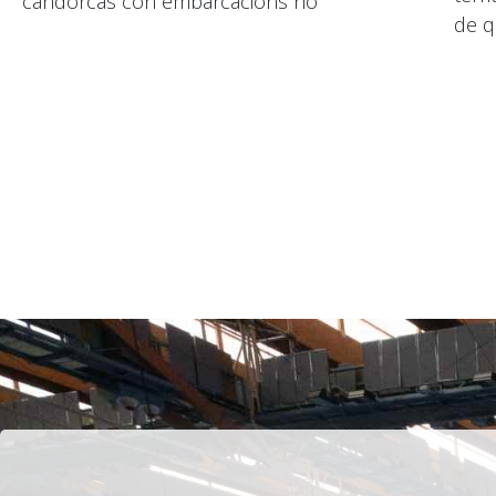
candorcas con embarcacións no
de q