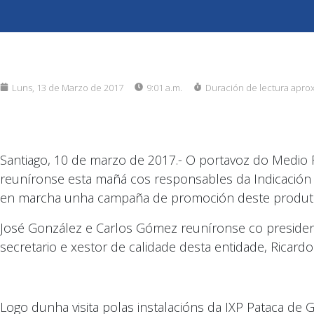
Luns, 13 de Marzo de 2017
9:01 a.m.
Duración de lectura apro
Santiago, 10 de marzo de 2017.- O portavoz do Medio
reuníronse esta mañá cos responsables da Indicación X
en marcha unha campaña de promoción deste produt
José González e Carlos Gómez reuníronse co president
secretario e xestor de calidade desta entidade, Ricard
Logo dunha visita polas instalacións da IXP Pataca de