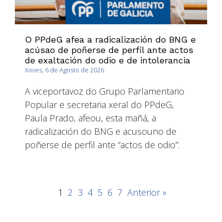
O PPdeG afea a radicalización do BNG e
acúsao de poñerse de perfil ante actos
de exaltación do odio e de intolerancia
Xoves, 6 de Agosto de 2026
A viceportavoz do Grupo Parlamentario
Popular e secretaria xeral do PPdeG,
Paula Prado, afeou, esta mañá, a
radicalización do BNG e acusouno de
poñerse de perfil ante “actos de odio”:
1
2
3
4
5
6
7
Anterior »