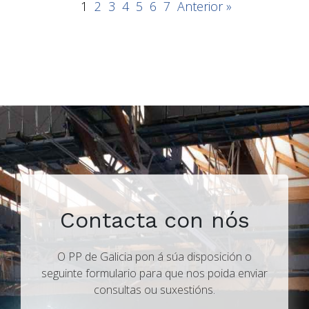
1
2
3
4
5
6
7
Anterior »
Contacta con nós
O PP de Galicia pon á súa disposición o
seguinte formulario para que nos poida enviar
consultas ou suxestións.