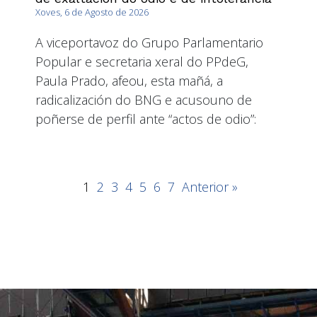
Xoves, 6 de Agosto de 2026
A viceportavoz do Grupo Parlamentario
Popular e secretaria xeral do PPdeG,
Paula Prado, afeou, esta mañá, a
radicalización do BNG e acusouno de
poñerse de perfil ante “actos de odio”:
1
2
3
4
5
6
7
Anterior »