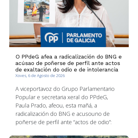
O PPdeG afea a radicalización do BNG e
acúsao de poñerse de perfil ante actos
de exaltación do odio e de intolerancia
Xoves, 6 de Agosto de 2026
A viceportavoz do Grupo Parlamentario
Popular e secretaria xeral do PPdeG,
Paula Prado, afeou, esta mañá, a
radicalización do BNG e acusouno de
poñerse de perfil ante “actos de odio”: