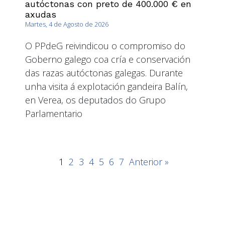
autóctonas con preto de 400.000 € en
axudas
Martes, 4 de Agosto de 2026
O PPdeG reivindicou o compromiso do
Goberno galego coa cría e conservación
das razas autóctonas galegas. Durante
unha visita á explotación gandeira Balín,
en Verea, os deputados do Grupo
Parlamentario
1
2
3
4
5
6
7
Anterior »