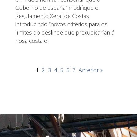
Goberno de España” modifique o
Regulamento Xeral de Costas
introducindo “novos criterios para os
límites do deslinde que prexudicarían á
nosa costa e
1
2
3
4
5
6
7
Anterior »