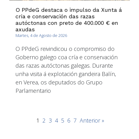
O PPdeG destaca o impulso da Xunta á
cría e conservación das razas
autóctonas con preto de 400.000 € en
axudas
Martes, 4 de Agosto de 2026
O PPdeG reivindicou o compromiso do
Goberno galego coa cría e conservación
das razas autóctonas galegas. Durante
unha visita á explotación gandeira Balín,
en Verea, os deputados do Grupo
Parlamentario
1
2
3
4
5
6
7
Anterior »