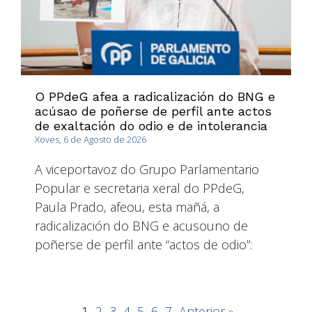
O PPdeG afea a radicalización do BNG e
acúsao de poñerse de perfil ante actos
de exaltación do odio e de intolerancia
Xoves, 6 de Agosto de 2026
A viceportavoz do Grupo Parlamentario
Popular e secretaria xeral do PPdeG,
Paula Prado, afeou, esta mañá, a
radicalización do BNG e acusouno de
poñerse de perfil ante “actos de odio”:
1
2
3
4
5
6
7
Anterior »