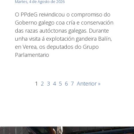
Martes, 4 de Agosto de 2026
O PPdeG reivindicou o compromiso do
Goberno galego coa cría e conservación
das razas autóctonas galegas. Durante
unha visita á explotación gandeira Balín,
en Verea, os deputados do Grupo
Parlamentario
1
2
3
4
5
6
7
Anterior »