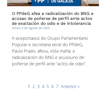
O PPdeG afea a radicalización do BNG e
acúsao de poñerse de perfil ante actos
de exaltación do odio e de intolerancia
Xoves, 6 de Agosto de 2026
A viceportavoz do Grupo Parlamentario
Popular e secretaria xeral do PPdeG,
Paula Prado, afeou, esta mañá, a
radicalización do BNG e acusouno de
poñerse de perfil ante “actos de odio”:
1
2
3
4
5
6
7
Anterior »