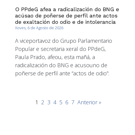
O PPdeG afea a radicalización do BNG e
acúsao de poñerse de perfil ante actos
de exaltación do odio e de intolerancia
Xoves, 6 de Agosto de 2026
A viceportavoz do Grupo Parlamentario
Popular e secretaria xeral do PPdeG,
Paula Prado, afeou, esta mañá, a
radicalización do BNG e acusouno de
poñerse de perfil ante “actos de odio”:
1
2
3
4
5
6
7
Anterior »