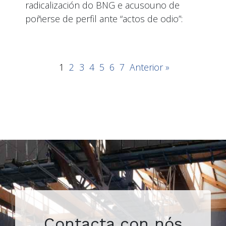
radicalización do BNG e acusouno de
poñerse de perfil ante “actos de odio”:
1
2
3
4
5
6
7
Anterior »
Contacta con nós