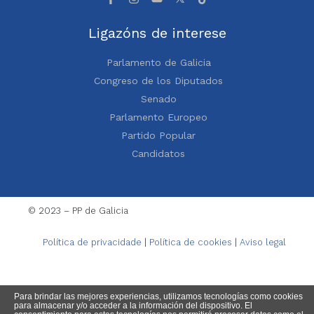
Ligazóns de interese
Parlamento de Galicia
Congreso de los Diputados
Senado
Parlamento Europeo
Partido Popular
Candidatos
© 2023 – PP de Galicia
Política de privacidade
|
Política de cookies
|
Aviso legal
Para brindar las mejores experiencias, utilizamos tecnologías como cookies
para almacenar y/o acceder a la información del dispositivo. El