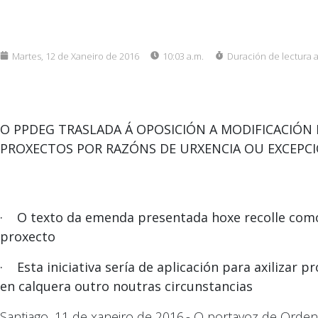
Martes, 12 de Xaneiro de 2016
10:03 a.m.
Duración de lectura 
O PPDEG TRASLADA Á OPOSICIÓN A MODIFICACIÓN 
PROXECTOS POR RAZÓNS DE URXENCIA OU EXCEPCI
· O texto da emenda presentada hoxe recolle como 
proxecto
· Esta iniciativa sería de aplicación para axilizar 
en calquera outro noutras circunstancias
Santiago, 11 de xaneiro de 2016.- O portavoz de Ordena