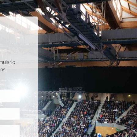
mulario
ns.