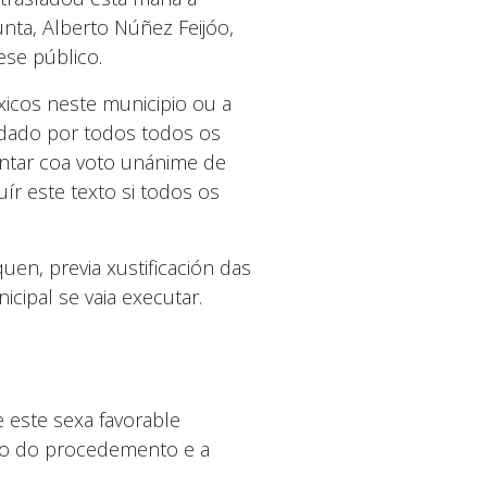
nta, Alberto Núñez Feijóo,
ese público.
éxicos neste municipio ou a
tudado por todos todos os
contar coa voto unánime de
r este texto si todos os
en, previa xustificación das
cipal se vaia executar.
 este sexa favorable
uivo do procedemento e a