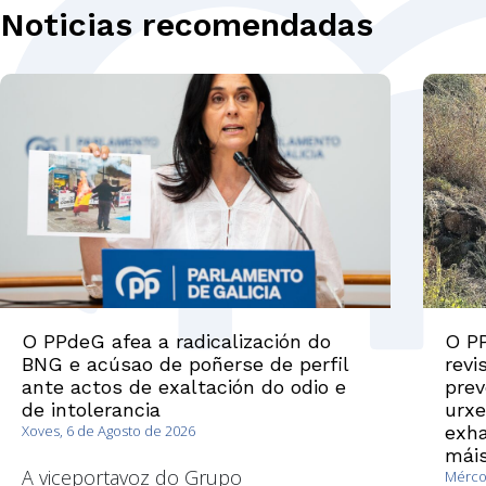
Noticias recomendadas
O PPdeG afea a radicalización do
O PP
BNG e acúsao de poñerse de perfil
revi
ante actos de exaltación do odio e
prev
de intolerancia
urxe
Xoves, 6 de Agosto de 2026
exha
máis
A viceportavoz do Grupo
Mércor