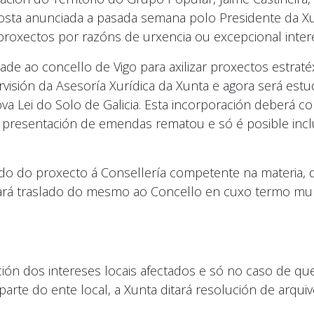
posta anunciada a pasada semana polo Presidente da Xu
proxectos por razóns de urxencia ou excepcional inter
idade ao concello de Vigo para axilizar proxectos estrat
rvisión da Asesoría Xurídica da Xunta e agora será es
ova Lei do Solo de Galicia. Esta incorporación deberá 
presentación de emendas rematou e só é posible incluí
o do proxecto á Consellería competente na materia, qu
dará traslado do mesmo ao Concello en cuxo termo muni
ón dos intereses locais afectados e só no caso de que
 parte do ente local, a Xunta ditará resolución de arq