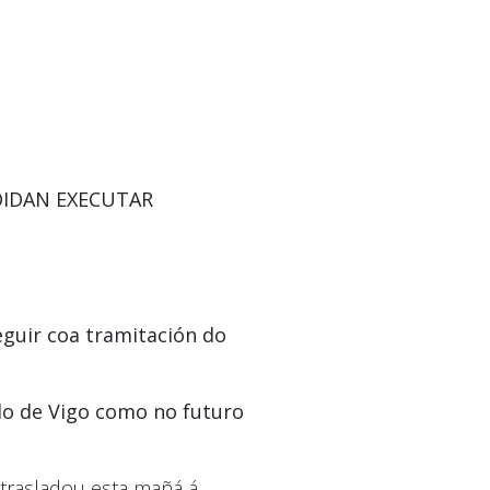
OIDAN EXECUTAR
guir coa tramitación do
llo de Vigo como no futuro
 trasladou esta mañá á