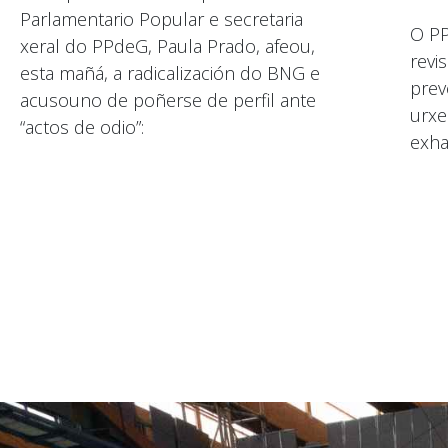
Parlamentario Popular e secretaria
O PP
xeral do PPdeG, Paula Prado, afeou,
revi
esta mañá, a radicalización do BNG e
prev
acusouno de poñerse de perfil ante
urxe
“actos de odio”:
exha