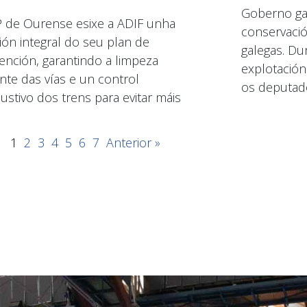
Goberno gal
 de Ourense esixe a ADIF unha
conservació
sión integral do seu plan de
galegas. Dur
ención, garantindo a limpeza
explotación
nte das vías e un control
os deputad
ustivo dos trens para evitar máis
1
2
3
4
5
6
7
Anterior »