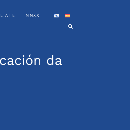
ÍLIATE
NNXX
icación da