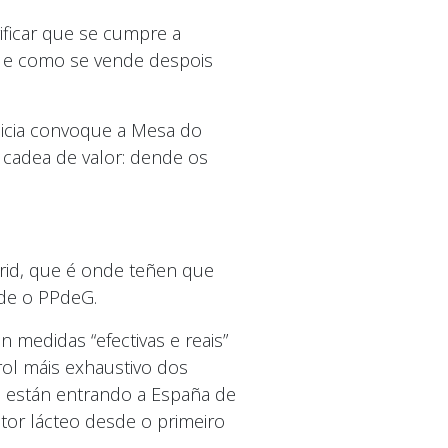
ificar que se cumpre a
os e como se vende despois
licia convoque a Mesa do
cadea de valor: dende os
rid, que é onde teñen que
nde o PPdeG.
 medidas “efectivas e reais”
rol máis exhaustivo dos
e están entrando a España de
ctor lácteo desde o primeiro