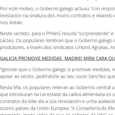
Por este motivo, o Goberno galego actuou “con respons
lexislación na sinatura dos novos contratos e vixian
nos lineais.
Neste sentido, para o PPdeG resulta “sorprendente” e
Lácteo. Os populares lembran que o Goberno galego x
produtores, a través dos sindicatos Unións Agrarias, Asa
GALICIA PROMOVE MEDIDAS, MADRID MIRA CARA O
“Ignoran que o Goberno galego si promove medidas, 
apoiar ao sector, pedíndolle ao seu socio Sánchez qu
Nesta liña, os populares reiteran ao Goberno central a
que introduzan na Lei estatal da cadea alimentaria os
contratos da leite ata a súa renovación e unha avalia
outros países da Unión Europea. “A Consellería do Medi
momento, moito antes de que os señores do BNG se m