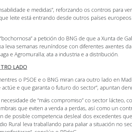
abilidade e medidas”, reforzando os controis para ver
do que leite está entrando desde outros países europe
 “bochornosa” a petición do BNG de que a Xunta de Ga
a leva semanas reuníndose con diferentes axentes da 
ga e Agromuralla; ata a industria e a distribución.
UTRO LADO
mentres o PSOE e o BNG miran cara outro lado en Mad
e actúe e que garanta o futuro do sector”, apuntan de
 necesidade de “máis compromiso” co sector lácteo, con
 umbrais que eviten a venda a perdas, así como un cont
ción de posible competencia desleal dos excedentes qu
o Rural leva traballando para paliar a situación no se
anifestaran”, conclúe o PPdeG.