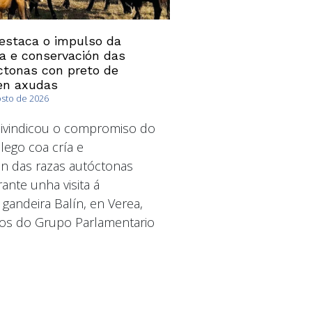
estaca o impulso da
ía e conservación das
ctonas con preto de
en axudas
osto de 2026
ivindicou o compromiso do
ego coa cría e
n das razas autóctonas
ante unha visita á
 gandeira Balín, en Verea,
os do Grupo Parlamentario