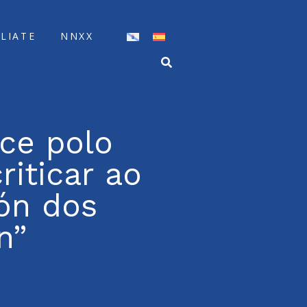
ÍLIATE
NNXX
ce polo
riticar ao
rón dos
n”