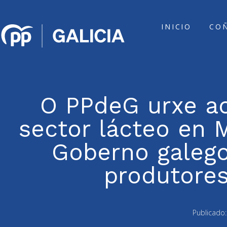
INICIO
CO
O PPdeG urxe ao
sector lácteo en M
Goberno galego
produtore
Publicado