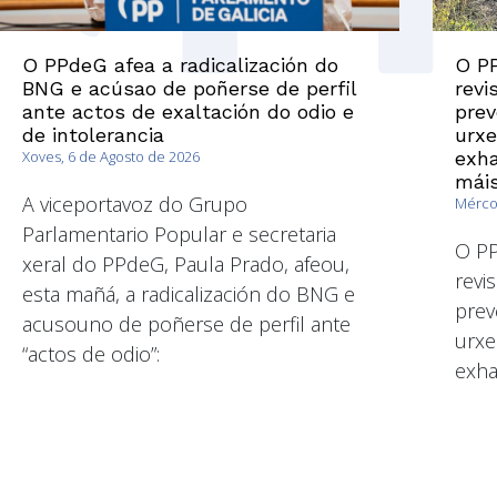
O PPdeG afea a radicalización do
O PP
BNG e acúsao de poñerse de perfil
revi
ante actos de exaltación do odio e
prev
de intolerancia
urxe
Xoves, 6 de Agosto de 2026
exha
máis
A viceportavoz do Grupo
Mércor
Parlamentario Popular e secretaria
O PP
xeral do PPdeG, Paula Prado, afeou,
revi
esta mañá, a radicalización do BNG e
prev
acusouno de poñerse de perfil ante
urxe
“actos de odio”:
exha