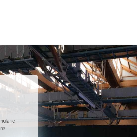
mulario
ns.