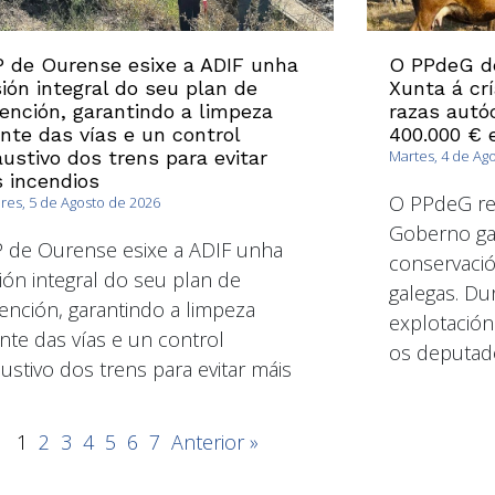
 de Ourense esixe a ADIF unha
O PPdeG d
sión integral do seu plan de
Xunta á cr
ención, garantindo a limpeza
razas autó
nte das vías e un control
400.000 € 
ustivo dos trens para evitar
Martes, 4 de Ag
 incendios
O PPdeG re
es, 5 de Agosto de 2026
Goberno gal
 de Ourense esixe a ADIF unha
conservació
sión integral do seu plan de
galegas. Dur
ención, garantindo a limpeza
explotación
nte das vías e un control
os deputad
ustivo dos trens para evitar máis
1
2
3
4
5
6
7
Anterior »