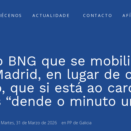
ÑÉCENOS
ACTUALIDADE
CONTACTO
AF
 BNG que se mobili
adrid, en lugar de c
, que si está ao ca
s “dende o minuto u
:
Martes, 31 de Marzo de 2026
en
PP de Galicia