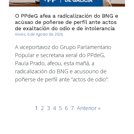
O PPdeG afea a radicalización do BNG e
acúsao de poñerse de perfil ante actos
de exaltación do odio e de intolerancia
Xoves, 6 de Agosto de 2026
A viceportavoz do Grupo Parlamentario
Popular e secretaria xeral do PPdeG,
Paula Prado, afeou, esta mañá, a
radicalización do BNG e acusouno de
poñerse de perfil ante “actos de odio”:
1
2
3
4
5
6
7
Anterior »