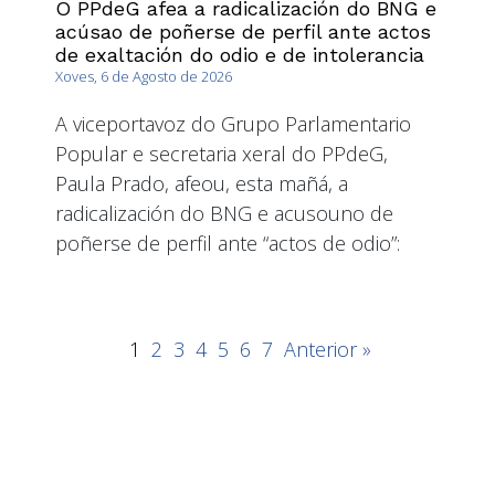
O PPdeG afea a radicalización do BNG e
acúsao de poñerse de perfil ante actos
de exaltación do odio e de intolerancia
Xoves, 6 de Agosto de 2026
A viceportavoz do Grupo Parlamentario
Popular e secretaria xeral do PPdeG,
Paula Prado, afeou, esta mañá, a
radicalización do BNG e acusouno de
poñerse de perfil ante “actos de odio”:
1
2
3
4
5
6
7
Anterior »