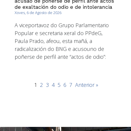
acúsao de poñerse de perfil ante actos
de exaltación do odio e de intolerancia
Xoves, 6 de Agosto de 2026
A viceportavoz do Grupo Parlamentario
Popular e secretaria xeral do PPdeG,
Paula Prado, afeou, esta mañá, a
radicalización do BNG e acusouno de
poñerse de perfil ante “actos de odio”:
1
2
3
4
5
6
7
Anterior »