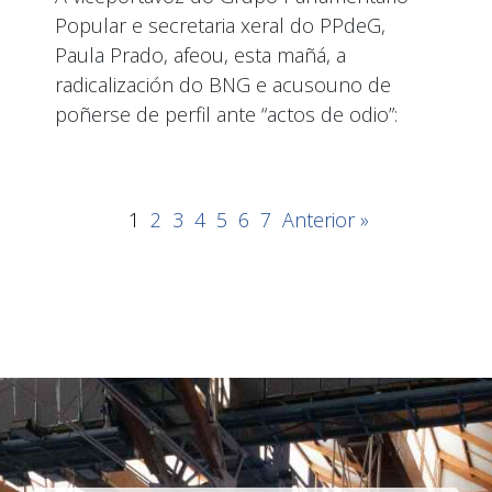
Popular e secretaria xeral do PPdeG,
Paula Prado, afeou, esta mañá, a
radicalización do BNG e acusouno de
poñerse de perfil ante “actos de odio”:
1
2
3
4
5
6
7
Anterior »