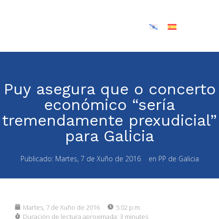
Puy asegura que o concerto
económico “sería
tremendamente prexudicial”
para Galicia
Publicado:
Martes, 7 de Xuño de 2016
en
PP de Galicia
Martes, 7 de Xuño de 2016
5:02 p.m.
Duración de lectura aproximada:
3 minutes