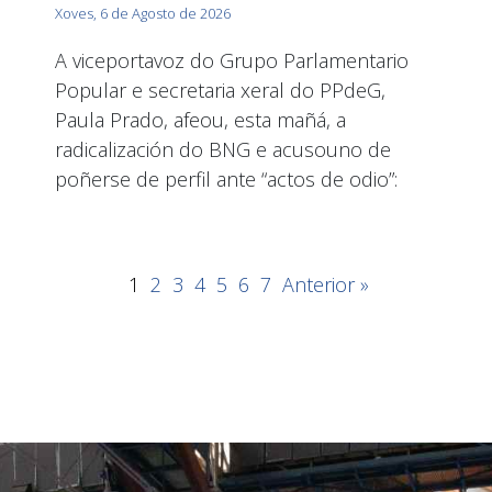
Xoves, 6 de Agosto de 2026
A viceportavoz do Grupo Parlamentario
Popular e secretaria xeral do PPdeG,
Paula Prado, afeou, esta mañá, a
radicalización do BNG e acusouno de
poñerse de perfil ante “actos de odio”:
1
2
3
4
5
6
7
Anterior »