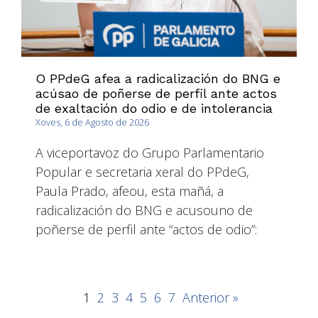
O PPdeG afea a radicalización do BNG e
acúsao de poñerse de perfil ante actos
de exaltación do odio e de intolerancia
Xoves, 6 de Agosto de 2026
A viceportavoz do Grupo Parlamentario
Popular e secretaria xeral do PPdeG,
Paula Prado, afeou, esta mañá, a
radicalización do BNG e acusouno de
poñerse de perfil ante “actos de odio”:
1
2
3
4
5
6
7
Anterior »