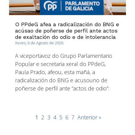
O PPdeG afea a radicalización do BNG e
acúsao de poñerse de perfil ante actos
de exaltación do odio e de intolerancia
Xoves, 6 de Agosto de 2026
A viceportavoz do Grupo Parlamentario
Popular e secretaria xeral do PPdeG,
Paula Prado, afeou, esta mañá, a
radicalización do BNG e acusouno de
poñerse de perfil ante “actos de odio”:
1
2
3
4
5
6
7
Anterior »