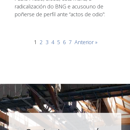
radicalización do BNG e acusouno de
poñerse de perfil ante “actos de odio”:
1
2
3
4
5
6
7
Anterior »