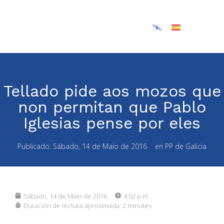
Tellado pide aos mozos que
non permitan que Pablo
Iglesias pense por eles
Publicado:
Sábado, 14 de Maio de 2016
en
PP de Galicia
Sábado, 14 de Maio de 2016
4:02 p.m.
Duración de lectura aproximada:
2 minutes