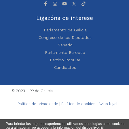
Ligazóns de interese
Parlamento de Galicia
Congreso de los Diputados
Senado
Parlamento Europeo
Partido Popular
Candidatos
© 2023 – PP de Galicia
Política de privacidade
|
Política de cookies
|
Aviso legal
Para brindar las mejores experiencias, utilizamos tecnologías como cookies
para almacenar y/o acceder a la información del dispositivo. El