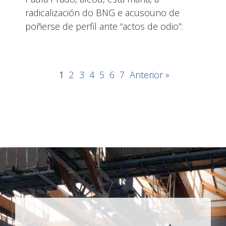
radicalización do BNG e acusouno de
poñerse de perfil ante “actos de odio”:
1
2
3
4
5
6
7
Anterior »