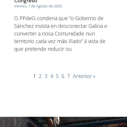
Congreso
Venres, 7 de Agosto de 2026
O PPdeG condena que “o Goberno de
Sánchez insista en desconectar Galicia e
converter a nosa Comunidade nun
territorio cada vez máis illado” á vista de
que pretende reducir ou
1
2
3
4
5
6
7
Anterior »