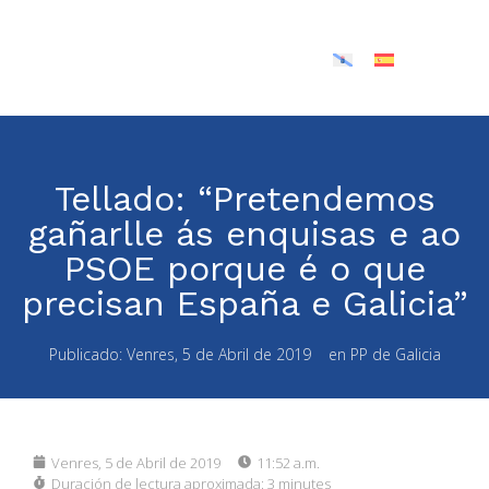
Tellado: “Pretendemos
gañarlle ás enquisas e ao
PSOE porque é o que
precisan España e Galicia”
Publicado:
Venres, 5 de Abril de 2019
en
PP de Galicia
Venres, 5 de Abril de 2019
11:52 a.m.
Duración de lectura aproximada:
3 minutes