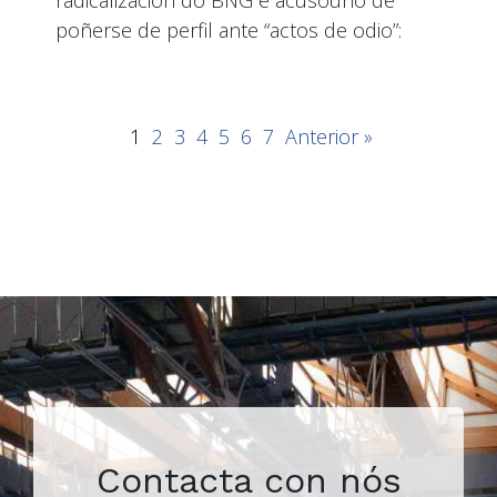
poñerse de perfil ante “actos de odio”:
1
2
3
4
5
6
7
Anterior »
Contacta con nós