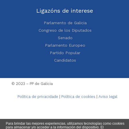
Ligazóns de interese
Parlamento de Galicia
Congreso de los Diputados
Senado
Parlamento Europeo
Partido Popular
Candidatos
© 2023 – PP de Galicia
Política de privacidade
|
Política de cookies
|
Aviso legal
Para brindar las mejores experiencias, utilizamos tecnologías como cookies
para almacenar y/o acceder a la información del dispositivo. El