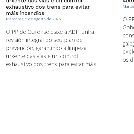
urxente das vías e un control
400.
exhaustivo dos trens para evitar
Martes
máis incendios
O PP
Mércores, 5 de Agosto de 2026
Gobe
O PP de Ourense esixe a ADIF unha
cons
revisión integral do seu plan de
gale
prevención, garantindo a limpeza
expl
urxente das vías e un control
os d
exhaustivo dos trens para evitar máis