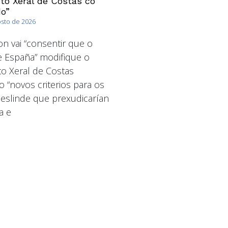
o Xeral de Costas co
o”
osto de 2026
 vai “consentir que o
 España” modifique o
o Xeral de Costas
o “novos criterios para os
deslinde que prexudicarían
a e