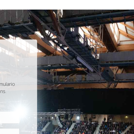
mulario
ns.