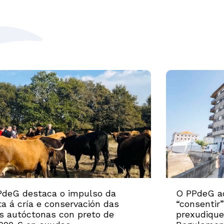
PdeG destaca o impulso da
O PPdeG ad
a á cría e conservación das
“consentir
s autóctonas con preto de
prexudique