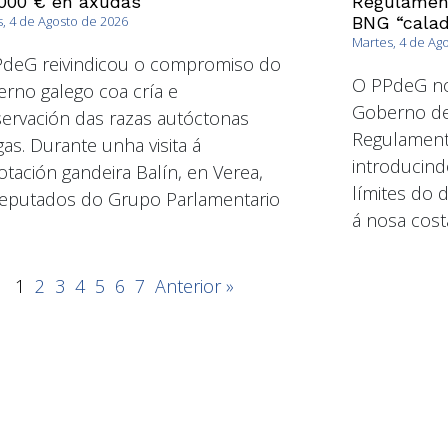
000 € en axudas
Regulament
, 4 de Agosto de 2026
BNG “calad
Martes, 4 de Ag
deG reivindicou o compromiso do
O PPdeG non
rno galego coa cría e
Goberno de
ervación das razas autóctonas
Regulament
gas. Durante unha visita á
introducind
otación gandeira Balín, en Verea,
límites do 
eputados do Grupo Parlamentario
á nosa cost
1
2
3
4
5
6
7
Anterior »