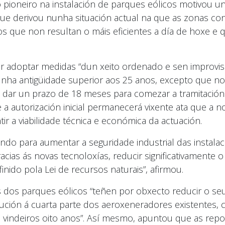
io pioneiro na instalación de parques eólicos motivou u
 derivou nunha situación actual na que as zonas con 
s que non resultan o máis eficientes a día de hoxe e
r adoptar medidas “dun xeito ordenado e sen improvisa
nha antigüidade superior aos 25 anos, excepto que no
s; dar un prazo de 18 meses para comezar a tramitació
e a autorización inicial permanecerá vixente ata que a n
tir a viabilidade técnica e económica da actuación.
ando para aumentar a seguridade industrial das instala
cias ás novas tecnoloxías, reducir significativamente
inido pola Lei de recursos naturais”, afirmou.
dos parques eólicos “teñen por obxecto reducir o seu 
ción á cuarta parte dos aeroxeneradores existentes,
vindeiros oito anos”. Así mesmo, apuntou que as repo