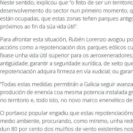
Neste sentido, explicou que “o feito de ser un territor
desenvolvemento do sector nun primeiro momento, que
están ocupadas, que estas zonas teñen parques antigo
próximos ao fin da súa vida útil”.
Para afrontar esta situación, Rubén Lorenzo avogou po
accións como a repotenciación dos parques eólicos cu
fixase unha vida útil superior para os aeroxeneradore
antigüidade; garantir a seguridade xurídica, de xeito qu
repotenciación adquira firmeza en vía xudicial; ou garan
“Todas estas medidas permitirán a Galicia seguir avanz
produción de enerxía coa mesma potencia instalada gra
no territorio e, todo isto, no novo marco enerxético def
O portavoz popular engadiu que estas repotenciacións 
medio ambiente, procurando, como mínimo, unha redu
dun 80 por cento dos muíños de vento existentes nos 