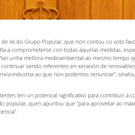
de lei do Grupo Popular, que non contou co voto fav
paña a comprometerse con todas aquelas medidas, espe
poñan unha mellora medioambiental ao mesmo tempo qu
continuar sendo referentes en xeración de renovables
erxía-industria ao que non podemos renunciar”, sinalo
tentes ten un potencial significativo para contribuír á
ado popular, quen apuntou que “para aproveitar ao má
encia”.