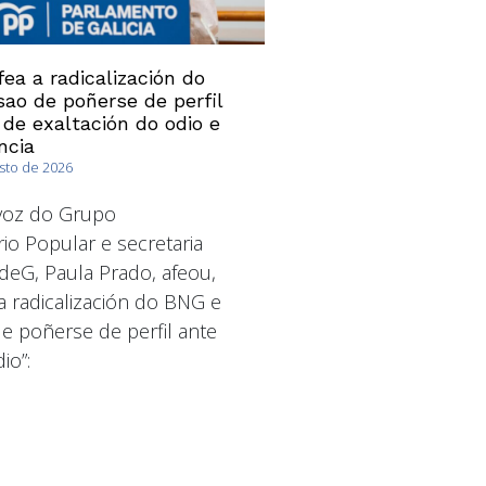
ea a radicalización do
ao de poñerse de perfil
 de exaltación do odio e
ncia
osto de 2026
avoz do Grupo
io Popular e secretaria
deG, Paula Prado, afeou,
a radicalización do BNG e
 poñerse de perfil ante
io”: