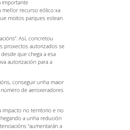
n importante
mellor recurso eólico xa
 que moitos parques estean
cións”. Así, concretou
s proxectos autorizados se
n desde que chega a esa
ova autorización para a
cións, conseguir unha maior
 o número de aeroxeradores
impacto no territorio e no
 chegando a unha redución
tenciacións “aumentarán a