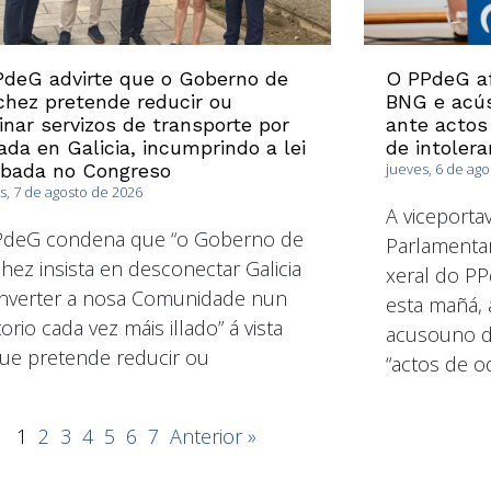
deG advirte que o Goberno de
O PPdeG af
hez pretende reducir ou
BNG e acús
inar servizos de transporte por
ante actos
ada en Galicia, incumprindo a lei
de intolera
obada no Congreso
jueves, 6 de ag
s, 7 de agosto de 2026
A viceport
PdeG condena que “o Goberno de
Parlamentar
hez insista en desconectar Galicia
xeral do PP
nverter a nosa Comunidade nun
esta mañá, 
torio cada vez máis illado” á vista
acusouno de
ue pretende reducir ou
“actos de od
1
2
3
4
5
6
7
Anterior »