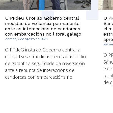
O PPdeG urxe ao Goberno central
O PP
medidas de vixilancia permanente
Sánc
ante as interaccións de candorcas
elim
con embarcacións no litoral galego
estr
viernes, 7 de agosto de 2026
apr
vierne
O PPdeG insta ao Goberno central a
O P
que active as medidas necesarias co fin
Sánc
de garantir a seguridade da navegación
e co
ante a repunta de interaccións de
terri
candorcas con embarcacións no
de q