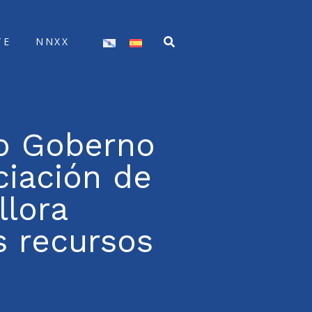
TE
NNXX
ao Goberno
ciación de
llora
s recursos