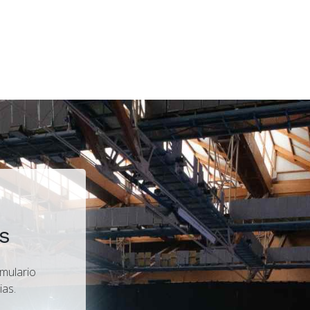
s
rmulario
ias.