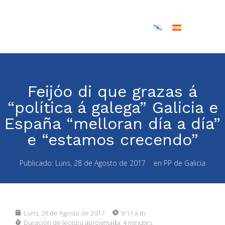
Feijóo di que grazas á
“política á galega” Galicia e
España “melloran día a día”
e “estamos crecendo”
Publicado:
Luns, 28 de Agosto de 2017
en
PP de Galicia
Luns, 28 de Agosto de 2017
9:11 a.m.
Duración de lectura aproximada:
4 minutes