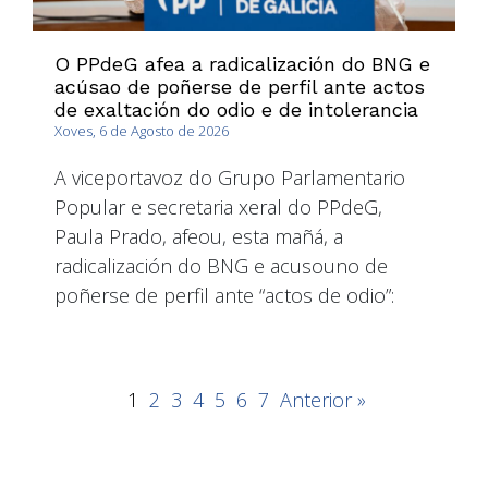
O PPdeG afea a radicalización do BNG e
acúsao de poñerse de perfil ante actos
de exaltación do odio e de intolerancia
Xoves, 6 de Agosto de 2026
A viceportavoz do Grupo Parlamentario
Popular e secretaria xeral do PPdeG,
Paula Prado, afeou, esta mañá, a
radicalización do BNG e acusouno de
poñerse de perfil ante “actos de odio”:
1
2
3
4
5
6
7
Anterior »