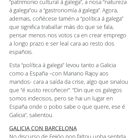
“patrimonio cultural á galega”, a nosa “natureza
á galega”ou a “gastronomía á galega”. Agora,
ademais, coñécese tamén a “política á galega”
que significa traballar máis do que se fala,
pensar menos nos votos ca en crear emprego
a longo prazo e ser leal cara ao resto dos
españois.
Esta “política á galega” levou tanto a Galicia
como a España –con Mariano Rajoy aos
mandos- cara a saída da crise, algo que sinalou
que “é xusto recoñecer”. “Din que os galegos
somos indecisos, pero se hai un lugar en
España onde o pobo sabe o que quere, ese é
Galicia”, salientou.
GALICIA CON BARCELONA
No discurso de Feijóo non faltou unha sentida