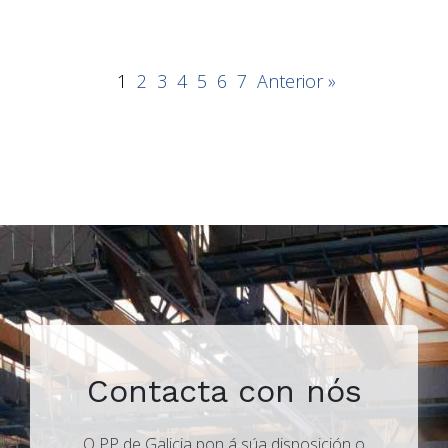
1
2
3
4
5
6
7
Anterior »
Contacta con nós
O PP de Galicia pon á súa disposición o