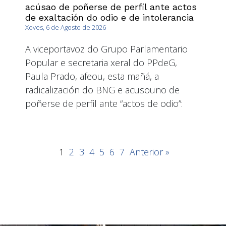
acúsao de poñerse de perfil ante actos
de exaltación do odio e de intolerancia
Xoves, 6 de Agosto de 2026
A viceportavoz do Grupo Parlamentario
Popular e secretaria xeral do PPdeG,
Paula Prado, afeou, esta mañá, a
radicalización do BNG e acusouno de
poñerse de perfil ante “actos de odio”:
1
2
3
4
5
6
7
Anterior »