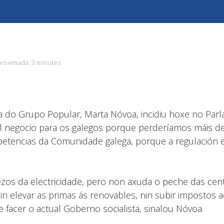
proximada:
3 minutes
xía do Grupo Popular, Marta Nóvoa, incidiu hoxe no Pa
mal negocio para os galegos porque perderíamos máis d
mpetencias da Comunidade galega, porque a regulación 
os da electricidade, pero non axuda o peche das centra
elevar as primas ás renovables, nin subir impostos ao
facer o actual Goberno socialista, sinalou Nóvoa.