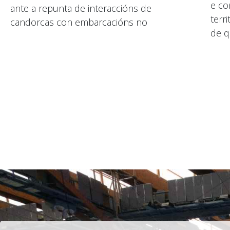
e co
ante a repunta de interaccións de
terri
candorcas con embarcacións no
de q