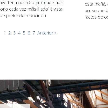
nverter a nosa Comunidade nun
esta mañá, 
torio cada vez máis illado” á vista
acusouno de
ue pretende reducir ou
“actos de od
1
2
3
4
5
6
7
Anterior »