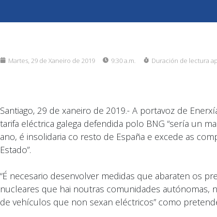
Martes, 29 de Xaneiro de 2019
9:30 a.m.
Duración de lectura a
Santiago, 29 de xaneiro de 2019.- A portavoz de Ener
tarifa eléctrica galega defendida polo BNG “sería un 
ano, é insolidaria co resto de España e excede as co
Estado”.
“É necesario desenvolver medidas que abaraten os prez
nucleares que hai noutras comunidades autónomas, nin 
de vehículos que non sexan eléctricos” como pretende 