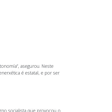
utonomía”, asegurou. Neste
erxética é estatal, e por ser
no socialista que provocou o