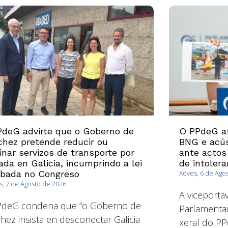
deG advirte que o Goberno de
O PPdeG af
hez pretende reducir ou
BNG e acús
inar servizos de transporte por
ante actos
ada en Galicia, incumprindo a lei
de intolera
obada no Congreso
Xoves, 6 de Ago
, 7 de Agosto de 2026
A viceport
PdeG condena que “o Goberno de
Parlamentar
hez insista en desconectar Galicia
xeral do PP