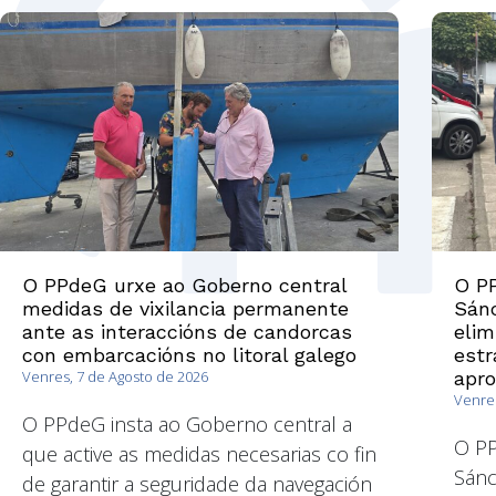
O PPdeG urxe ao Goberno central
O PP
medidas de vixilancia permanente
Sánc
ante as interaccións de candorcas
elim
con embarcacións no litoral galego
estr
Venres, 7 de Agosto de 2026
apr
Venres
O PPdeG insta ao Goberno central a
O P
que active as medidas necesarias co fin
Sánc
de garantir a seguridade da navegación