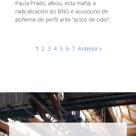
Paula Prado, afeou, esta mañá, a
radicalización do BNG e acusouno de
poñerse de perfil ante “actos de odio”:
1
2
3
4
5
6
7
Anterior »