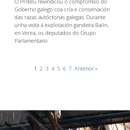
O PPdeG reivindicou o compromiso do
Goberno galego coa cría e conservación
das razas autóctonas galegas. Durante
unha visita á explotación gandeira Balín,
en Verea, os deputados do Grupo
Parlamentario
1
2
3
4
5
6
7
Anterior »