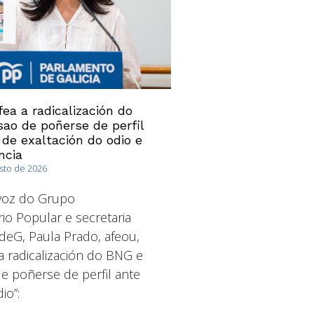
ea a radicalización do
ao de poñerse de perfil
 de exaltación do odio e
ncia
osto de 2026
avoz do Grupo
io Popular e secretaria
deG, Paula Prado, afeou,
a radicalización do BNG e
 poñerse de perfil ante
io”: