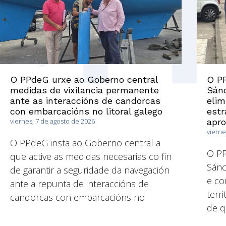
O PPdeG urxe ao Goberno central
O PP
medidas de vixilancia permanente
Sánc
ante as interaccións de candorcas
elim
con embarcacións no litoral galego
estr
viernes, 7 de agosto de 2026
apr
vierne
O PPdeG insta ao Goberno central a
O P
que active as medidas necesarias co fin
Sánc
de garantir a seguridade da navegación
e co
ante a repunta de interaccións de
terri
candorcas con embarcacións no
de q