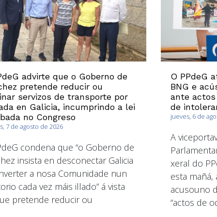
deG advirte que o Goberno de
O PPdeG af
hez pretende reducir ou
BNG e acús
inar servizos de transporte por
ante actos
ada en Galicia, incumprindo a lei
de intolera
obada no Congreso
jueves, 6 de ag
s, 7 de agosto de 2026
A viceport
PdeG condena que “o Goberno de
Parlamentar
hez insista en desconectar Galicia
xeral do PP
nverter a nosa Comunidade nun
esta mañá, 
torio cada vez máis illado” á vista
acusouno de
ue pretende reducir ou
“actos de od