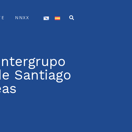
TE
NNXX
Intergrupo
de Santiago
eas