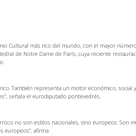
io Cultural más rico del mundo, con el mayor número 
dral de Notre Dame de París, cuya reciente restauraci
o.
stórico. También representa un motor económico, social 
es”, señala el eurodiputado pontevedrés.
 barroco no son estilos nacionales, sino europeos. Son 
os europeos”, afirma.