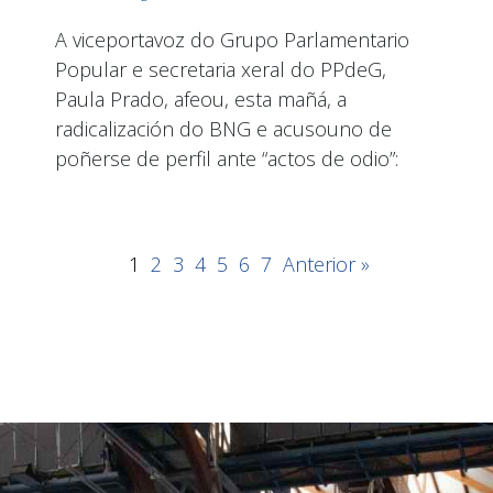
A viceportavoz do Grupo Parlamentario
Popular e secretaria xeral do PPdeG,
Paula Prado, afeou, esta mañá, a
radicalización do BNG e acusouno de
poñerse de perfil ante “actos de odio”:
1
2
3
4
5
6
7
Anterior »